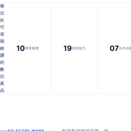
專
注
於
可
長
期
10
19
07
維
專業服務
技術能力
合作步
護
的
數
位
產
品
SELECTED WORK