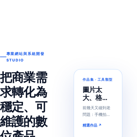
專業網站與系統開發
STUDIO
把商業需
作品集 · 工具類型
作品
01
約
求轉化為
圖片太
大、格式
穩定、可
不對？我
前幾天又碰到老
找到一個
床
問題：手機拍的
維護的數
線上工具
一
照片太大，想貼
精選作品
↗
西
箱，拖進
到社團；有些圖
位產品
精
生
要
要轉成 WebP；